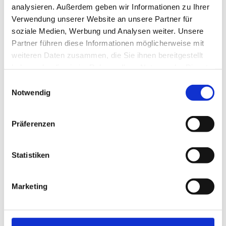
analysieren. Außerdem geben wir Informationen zu Ihrer
Verwendung unserer Website an unsere Partner für
soziale Medien, Werbung und Analysen weiter. Unsere
Partner führen diese Informationen möglicherweise mit
weiteren Daten zusammen, die Sie ihnen bereitgestellt
haben oder die sie im Rahmen Ihrer Nutzung der Dienste
gesammelt haben.
Einwilligungsauswahl
Notwendig
Hier finden Sie uns
Präferenzen
Autohaus Grüninger GmbH
Hailfinger Str. 17
Statistiken
71149 Bondorf
Kontakt
Marketing
Rufen Sie einfach an unter
07457-6194 oder
07457-3434